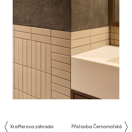
Krafferova zahrada
Přístavba Černomořská